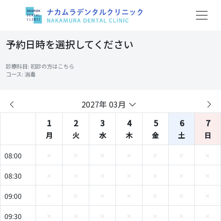
予約日時を選択してください
診療科目: 初診の方はこちら
コース: 消毒
2027年 03月
1
2
3
4
5
6
7
月
火
水
木
金
土
日
08:00
08:30
09:00
09:30